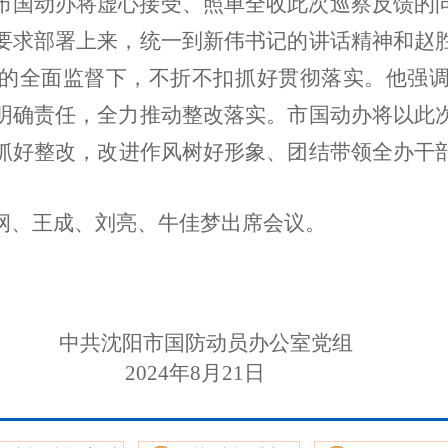
市国动办将
虚心接受、照单全收此次巡察反馈的
要求部署上来，
统一到新伟书记的讲话精神和赵
的全面监督下，不折不扣抓好贯彻落实。他
强
明确责任，全力推动整改落实
。市国动办
将以此
抓好整改，改进作风树好形象、团结带领全办干
纲、王成、刘亮、牛佳梦
出席会议。
防动员办公室党组
24
年
8
月
21
日