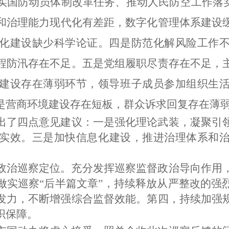
实国防动员体制改革任务、推动人民防空工作落
和治理能力现代化有差距，数字化管理体系建设
化建设缺少科学论证。四是防范化解风险工作
程防汛存在不足。五是党组履职尽责存在不足，
建设存在薄弱环节，领导班子成员参加组织生
是营商环境建设存在短板，群众诉求回复存在薄
出了
四
点意见建议
：
一是
强化理论武装，凝聚引
实效
。三是
加快信息化建设，推进治理体系和
。
政治巡察定位。充分发挥巡察监督政治导向作用
做实巡察“后半篇文章”，持续释放从严整改的强
发力，不断增强综合监督效能。第四，持续加强
织保障。