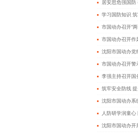
学习国防知识 
市国动办召开“两
市国动办召开作
沈阳市国动办党
市国动办召开警
沈阳市国动办系
人防研学润童心
沈阳市国动办开