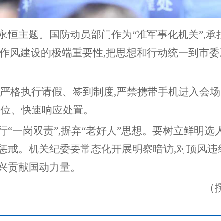
的永恒主题。国防动员部门作为
“
准军事化机关
”
,承
作风建设的极端重要性,把思想和行动统一到市委
,严格执行请假、签到制度,严禁携带手机进入会场
岗位、快速响应处置。
行
“
一岗双责
”
,摒弃
“
老好人
”
思想。要树立鲜明选
受惩戒。机关纪委要常态化开展明察暗访,对顶风
振兴贡献国动力量。
（