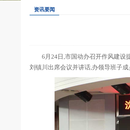
资讯要闻
6
月
24
日,市国动办召开作风建设
刘镇川出席会议并讲话,办领导班子