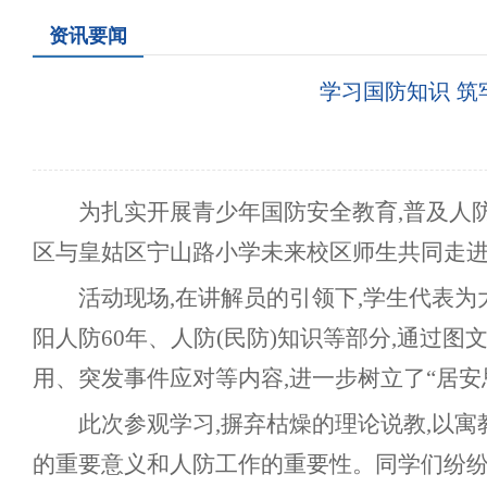
资讯要闻
学习国防知识 筑
为扎实开展青少年国防安全教育,普及人
区
与
皇姑区宁山路小学未来校区
师生共同
走
活动现场,在讲解员的
引
领下,
学生代表为
阳人防60年、人防(民防)知识等部分,通过
用、突发事件应对等内容,进一步树立
了
“居
此次参观学习,摒弃枯燥的理论说教,以寓
的重要意义
和人防工作的重要性
。同学们纷纷